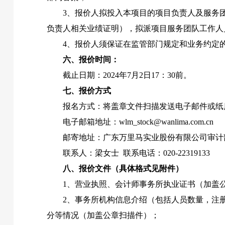
3
、报价人拟投入本项目的项目负责人及服务
负责人相关业绩证明），拟派项目服务团队工作人
4
、报价人须保证在监管部门规定和业务约定
六、报价时间：
截止日期：
2024
年
7
月
2
日
17
：
30
前。
七、报价方式
报名方式：将盖章文件扫描发送电子邮件或纸
电子邮箱地址：
wlm_stock@wanlima.com.cn
邮寄地址：广东万里马实业股份有限公司审计
联系人：梁女士
联系电话：
020-22319133
八、报价文件（具体格式见附件）
1
、营业执照、会计师事务所执业证书（加盖
2
、事务所机构信息介绍（包括人员数量，注
分等情况（加盖公章扫描件）；