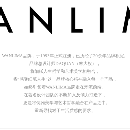
WANLIMA品牌，于1993年正式注册，已历经了20余年品牌积淀。
品牌总设计师DAQUAN（林大权），
将细腻人生哲学和艺术美学相融合，
将“感受细腻人生”这一品牌核心精神融入每一个产品，
始终引领着WANLIMA品牌走在潮流前端。
在著名设计团队的不断加入及倾力打造下，
更是将优雅美学与艺术哲学融合在产品之中,
重新寻找对于生活质感的要求。