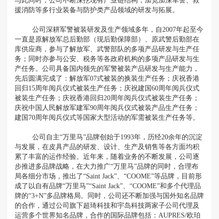
与此同时，公司不断深挖现有产业链结构，加宽加深军警、救
援消防等多行业装备与防护类产品领域的研发与拓展。
公司深耕军警被装研发及生产领域多年，自2007年起至今
一直是原解放军总后勤部（现后勤保障部）、原武警后勤部在
库供应商，参与了解放军、武警部队的多项产品研发与生产任
务；同时亦参与公安、税务等各政府机构的多项产品研发与生
产任务。公司具备国内领先的军警被装产品研发与生产能力，
先后圆满完成了：解放军07式被装的换装生产任务；庆祝香港
回归15周年阅兵仪式被装生产任务；庆祝建国60周年阅兵仪式
被装生产任务；庆祝香港回归20周年阅兵仪式被装生产任务；
庆祝中国人民解放军建军90周年阅兵仪式被装产品生产任务；
建国70周年阅兵仪式等国家大型活动的军需被装生产任务等。
公司自主“万里马”品牌创始于1993年，历经20余年的沉淀
与发展，在皮具产品的研发、设计、生产及销售等各方面均积
累了丰富的运作经验。近年来，随着业务的不断发展，公司逐
步推进多品牌战略，在大力推广“万里马”品牌的同时，合理布
局各细分市场，推出了“Saint Jack”、“COOME”等品牌，目前形
成了以自有品牌“万里马”“Saint Jack”、“COOME”和多个代理品
牌的“3+N”多品牌格局。同时，公司还不断加强与国外知名品牌
的合作，通过公司旗下超琦科技和宇岛科技两家子公司代理及
运营多个世界知名品牌，合作的国际品牌包括：AUPRES/欧珀