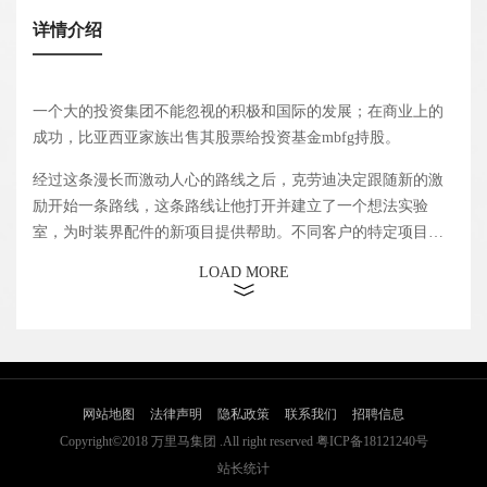
详情介绍
一个大的投资集团不能忽视的积极和国际的发展；在商业上的
成功，比亚西亚家族出售其股票给投资基金mbfg持股。
经过这条漫长而激动人心的路线之后，克劳迪决定跟随新的激
励开始一条路线，这条路线让他打开并建立了一个想法实验
室，为时装界配件的新项目提供帮助。不同客户的特定项目的
研究和风格的形成。 一个工作室的设计团队能够以360°跟踪客
LOAD MORE
户的所有需求；从设计到研究，创建心情板到创建定制材料，
产品开发战略到营销。 实际上，克劳迪与不同地区的公司合
作，如中国的万利玛和圣杰克、俄罗斯的埃勒甘扎、意大利的
Patrizia Pepe和卡米拉等。经过这条漫长而激动人心的路线之
后，克劳迪决定跟随新的激励开始一条路线，这条路线让他打
开并建立了一个想法实验室，为时装界配件的新项目提供帮
网站地图
法律声明
隐私政策
联系我们
招聘信息
助。不同客户的特定项目的研究和风格的形成。 一个工作室的
Copyright©2018 万里马集团 .All right reserved 粤ICP备18121240号
设计团队能够以360°跟踪客户的所有需求；从设计到研究，创
站长统计