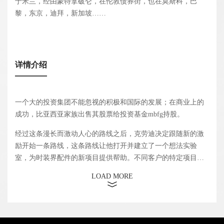
于米兰，经由蒙特拿破仑，在伦敦债券街，也在莫斯科，巴
黎，东京，迪拜，新加坡……
详情介绍
一个大的投资集团不能忽视的积极和国际的发展；在商业上的
成功，比亚西亚家族出售其股票给投资基金mbfg持股。
经过这条漫长而激动人心的路线之后，克劳迪决定跟随新的激
励开始一条路线，这条路线让他打开并建立了一个想法实验
室，为时装界配件的新项目提供帮助。不同客户的特定项目的
研究和风格的形成。 一个工作室的设计团队能够以360°跟踪客
LOAD MORE
户的所有需求；从设计到研究，创建心情板到创建定制材料，
产品开发战略到营销。 实际上，克劳迪与不同地区的公司合
作，如中国的万利玛和圣杰克、俄罗斯的埃勒甘扎、意大利的
Patrizia Pepe和卡米拉等。经过这条漫长而激动人心的路线之